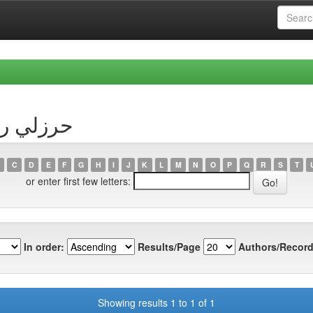
uthor حرزلي رميساء
C
D
E
F
G
H
I
J
K
L
M
N
O
P
Q
R
S
T
or enter first few letters:
In order:
Results/Page
Authors/Record
Showing results 1 to 1 of 1