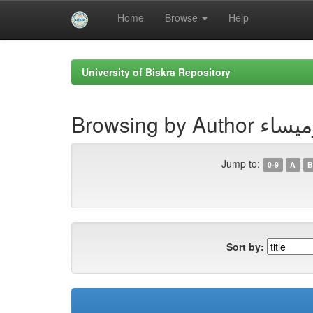
Home
Browse
Help
Skip
navigation
University of Biskra Repository
Browsing by A
Jump to:
0-9
A
B
Sort by: