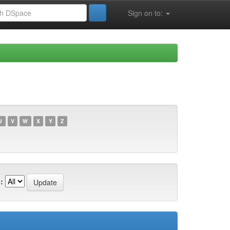
Sign on to:
U
V
W
X
Y
Z
: