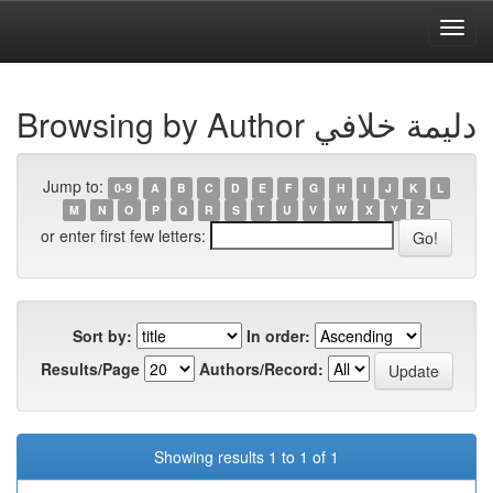
Skip
navigation
University of Biskra Repository
Browsing by Author دليمة خلافي
Jump to:
0-9
A
B
C
D
E
F
G
H
I
J
K
L
M
N
O
P
Q
R
S
T
U
V
W
X
Y
Z
or enter first few letters:
Sort by:
In order:
Results/Page
Authors/Record:
Showing results 1 to 1 of 1