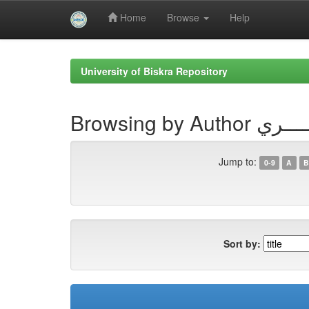
Home
Browse
Help
Skip
navigation
University of Biskra Repository
Browsing b
Jump to:
0-9
A
B
Sort by: