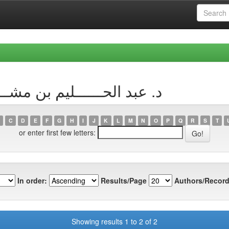
y Author د. عبد الحــــــليم بن مشــــــري
C
D
E
F
G
H
I
J
K
L
M
N
O
P
Q
R
S
T
or enter first few letters:
In order:
Results/Page
Authors/Record
Showing results 1 to 2 of 2