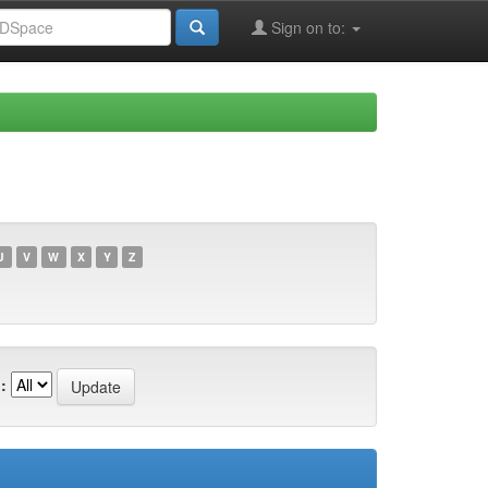
Sign on to:
U
V
W
X
Y
Z
: