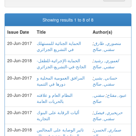
Showing results 1 to 8 of 8
Issue Date
Title
Author(s)
منصوري, طارق
;
الحماية الجنائية للمستهلك
20-Jun-2017
سقني, صالح
في التشريع الجزائري
لعموري, رشيد
;
الحماية-الإجرائية-للطفل-
20-Jun-2018
سقني, صالح
الجانح-في-التشريع-الجزائري
حساني, بشير
;
المرافق العمومية المحلية و
20-Jun-2017
سقني, صالح
دورها في التنمية
عبود, مفتاح
;
سقني,
النظام العام و علاقته
20-Jun-2017
صالح
بالحريات العامة
حريحيري, فيصل
;
أليات الرقابة على البنوك
20-Jun-2017
سقني, صالح
التجارية
صماري, الحسن
;
تاثير الوصاية على المجالس
20-Jun-2018
سقني, صالح
المحلية المنتخبة في ظل