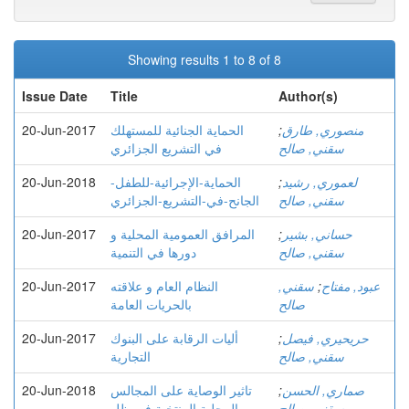
Showing results 1 to 8 of 8
Issue Date
Title
Author(s)
منصوري, طارق
;
الحماية الجنائية للمستهلك
20-Jun-2017
سقني, صالح
في التشريع الجزائري
لعموري, رشيد
;
الحماية-الإجرائية-للطفل-
20-Jun-2018
سقني, صالح
الجانح-في-التشريع-الجزائري
حساني, بشير
;
المرافق العمومية المحلية و
20-Jun-2017
سقني, صالح
دورها في التنمية
عبود, مفتاح
;
سقني,
النظام العام و علاقته
20-Jun-2017
صالح
بالحريات العامة
حريحيري, فيصل
;
أليات الرقابة على البنوك
20-Jun-2017
سقني, صالح
التجارية
صماري, الحسن
;
تاثير الوصاية على المجالس
20-Jun-2018
سقني, صالح
المحلية المنتخبة في ظل