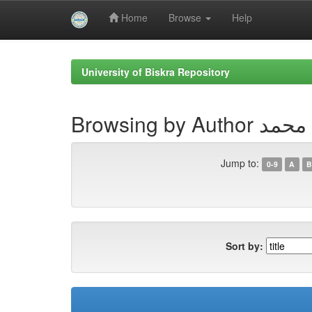
Home
Browse
Help
Skip
navigation
University of Biskra Repository
B لمعيني, محمد
Jump to:
0-9
A
B
Sort by: