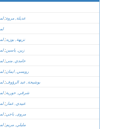
عديلة, مروة
;
لم
لم
نزيهة, بوزيد
;
لم
زين, ياسين
;
لم
حامدي, منى
;
لم
رويسي, ايمان
;
لم
بوشيحة, عبد الرؤوف
;
لم
شرقي, حورية
;
لم
عبيدي, عمار
;
لم
مروى, باجي
;
لم
مليلي, مريم
;
لم