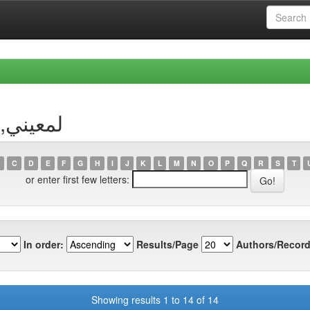
rowsing by Author
C
D
E
F
G
H
I
J
K
L
M
N
O
P
Q
R
S
T
or enter first few letters:
In order:
Results/Page
Authors/Record
Showing results 1 to 14 of 14