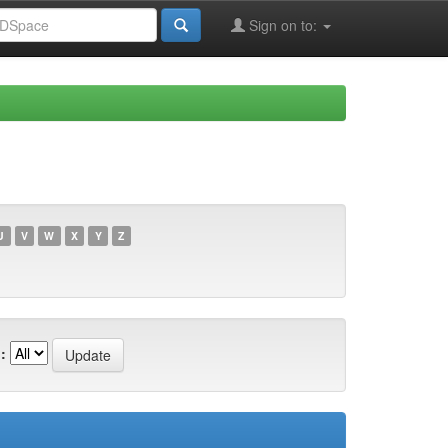
Sign on to:
U
V
W
X
Y
Z
: