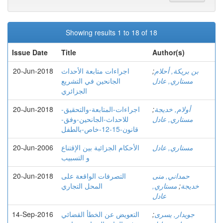
Showing results 1 to 18 of 18
Issue Date
Title
Author(s)
بن بريكة, أحلام
;
اجراءات متابعة الأحداث
20-Jun-2018
مستاري, عادل
الجانحين في التشريع
الجزائري
أولام, خديجة
;
اجراءات-المتابعة-والتحقيق-
20-Jun-2018
مستاري, عادل
للاحداث-الجانحين-وفق-
قانون-15-12-خاص-بالطفل
مستاري, عادل
الأحكام الجزائية بين الإقتناع
20-Jun-2006
و التسبيب
حمداني, منى
التصرفات الواقعة على
20-Jun-2018
خديجة
;
مستاري,
المحل التجاري
عادل
جويدار, يسرى
;
التعویض عن الخطأ القضائي
14-Sep-2016