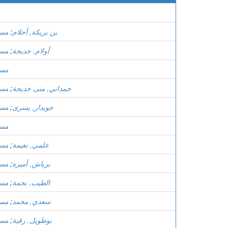
بن بريكة, أحلام
;
مست
أولام, خديجة
;
مست
مست
حمداني, منى خديجة
;
مست
جويدار, يسرى
;
مست
مست
علمي, نعيمة
;
مست
برباش, أميرة
;
مست
الطيب, نجمة
;
مست
سعدي, محمد
;
مست
بوطويل, رقية
;
مست