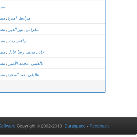
مست
مرابط, اميرة
;
مست
مقراني, نور الدين
;
مست
راهم, رندة
;
مست
خان, محمد رضا عادل
;
مست
بالطبي, محمد الأمين
;
مست
هلايلي, عبد المجيد
;
مست
oftware
Copyright © 2002-2013
Duraspace
-
Feedback