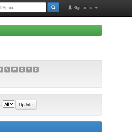
Sign on to:
U
V
W
X
Y
Z
: