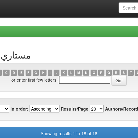
Browsing by Author
C
D
E
F
G
H
I
J
K
L
M
N
O
P
Q
R
S
T
or enter first few letters:
In order:
Results/Page
Authors/Record
Showing results 1 to 18 of 18