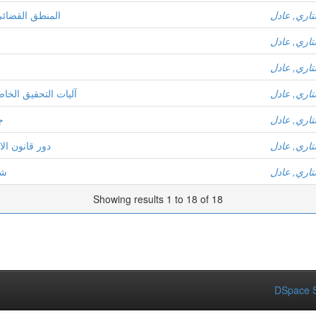
اري, عادل
المنطق القضائي
اري, عادل
اري, عادل
اري, عادل
آليات التحقيق الخا
اري, عادل
ج
اري, عادل
دور قانون ال
اري, عادل
شر
Showing results 1 to 18 of 18
DSpace S