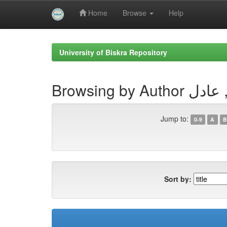
Home
Browse
Help
Skip
navigation
University of Biskra Repository
 مستاري, عادل
Jump to:
0-9
A
B
Sort by: