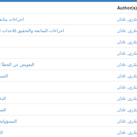
Author(s)
اري, عادل
اجراءات متابع
اري, عادل
اجراءات-المتابعة-والتحقيق-للاحداث-الجانحين-و
اري, عادل
اري, عادل
اري, عادل
التعویض عن الخطأ ا
اري, عادل
التمي
اري, عادل
اري, عادل
الدف
اري, عادل
الصل
اري, عادل
المسؤولية 
اري, عادل
ال