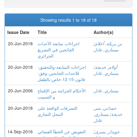
Showing results 1 to 18 of 18
Issue Date
Title
Author(s)
بن بريكة, أحلام
;
اجراءات متابعة الأحداث
20-Jun-2018
مستاري, عادل
الجانحين في التشريع
الجزائري
أولام, خديجة
;
اجراءات-المتابعة-والتحقيق-
20-Jun-2018
مستاري, عادل
للاحداث-الجانحين-وفق-
قانون-15-12-خاص-بالطفل
مستاري, عادل
الأحكام الجزائية بين الإقتناع
20-Jun-2006
و التسبيب
حمداني, منى
التصرفات الواقعة على
20-Jun-2018
خديجة
;
مستاري,
المحل التجاري
عادل
جويدار, يسرى
;
التعویض عن الخطأ القضائي
14-Sep-2016