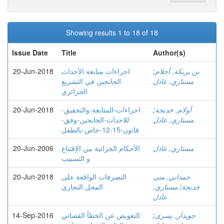
Showing results 1 to 18 of 18
Issue Date
Title
Author(s)
بن بريكة, أحلام
;
اجراءات متابعة الأحداث
20-Jun-2018
مستاري, عادل
الجانحين في التشريع
الجزائري
أولام, خديجة
;
اجراءات-المتابعة-والتحقيق-
20-Jun-2018
مستاري, عادل
للاحداث-الجانحين-وفق-
قانون-15-12-خاص-بالطفل
مستاري, عادل
الأحكام الجزائية بين الإقتناع
20-Jun-2006
و التسبيب
حمداني, منى
التصرفات الواقعة على
20-Jun-2018
خديجة
;
مستاري,
المحل التجاري
عادل
جويدار, يسرى
;
التعویض عن الخطأ القضائي
14-Sep-2016