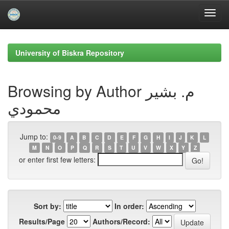
Skip
navigation
University of Biskra Repository
Browsing by Author م. بشير
محمودي
Jump to:
0-9
A
B
C
D
E
F
G
H
I
J
K
L
M
N
O
P
Q
R
S
T
U
V
W
X
Y
Z
or enter first few letters:
Sort by:
In order:
Results/Page
Authors/Record: