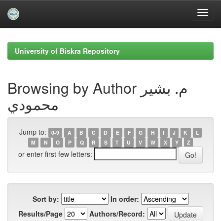
Skip
navigation
University of Biskra Repository
Browsing by Author م. بشير
محمودي
Jump to:
0-9
A
B
C
D
E
F
G
H
I
J
K
L
M
N
O
P
Q
R
S
T
U
V
W
X
Y
Z
or enter first few letters:
Sort by:
In order:
Results/Page
Authors/Record: