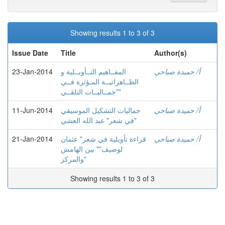
Showing results 1 to 3 of 3
Issue Date
Title
Author(s)
23-Jan-2014
المفــاهيم التــأويــلية و
أ/ حميدة صباحي
الظــاهراتيــة المـؤثرة فــي
"جمــاليــات التلقــي"
11-Jun-2014
جماليات التشكيل الموسيقي
أ/ حميدة صباحي
في شعر" عبد الله العشي"
21-Jan-2014
قراءة تأويلية في شعر" عثمان
أ/ حميدة صباحي
لوصيف"" بين الهامش
والمركز"
Showing results 1 to 3 of 3