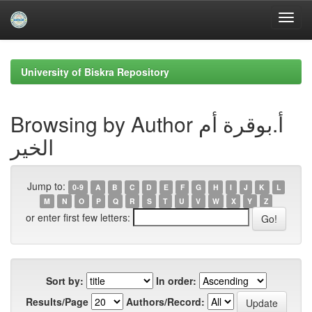
Skip
navigation
University of Biskra Repository
Browsing by Author أ.بوقرة أم
الخير
Jump to:
0-9
A
B
C
D
E
F
G
H
I
J
K
L
M
N
O
P
Q
R
S
T
U
V
W
X
Y
Z
or enter first few letters:
Sort by:
In order:
Results/Page
Authors/Record: