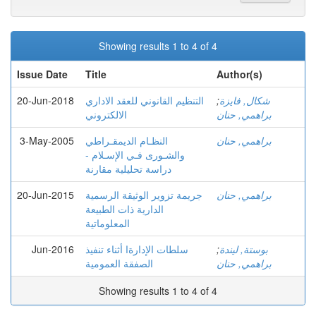
Showing results 1 to 4 of 4
Issue Date
Title
Author(s)
20-Jun-2018
التنظيم القانوني للعقد الاداري
;
شكال, فايزة
براهمي, حنان
الالكتروني
3-May-2005
النظـام الديمقـراطي
براهمي, حنان
والشـورى فـي الإسـلام -
دراسة تحليلية مقارنة
20-Jun-2015
جريمة تزوير الوثيقة الرسمية
براهمي, حنان
الدارية ذات الطبيعة
المعلوماتية
Jun-2016
سلطات الإدارةا أثناء تنفيذ
;
بوستة, ليندة
براهمي, حنان
الصفقة العمومية
Showing results 1 to 4 of 4