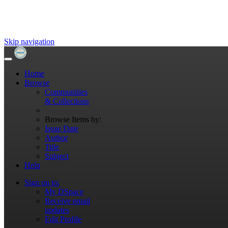
Skip navigation
Home
Browse
Communities
& Collections
Browse Items by:
Issue Date
Author
Title
Subject
Help
Sign on to:
My DSpace
Receive email
updates
Edit Profile