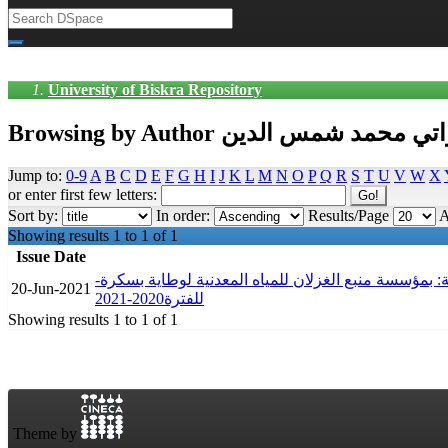
University of Biskra Repository
Browsing by Author تي محمد شمس الدين
Jump to:
0-9
A
B
C
D
E
F
G
H
I
J
K
L
M
N
O
P
Q
R
S
T
U
V
W
X
or enter first few letters:
Sort by:
In order:
Results/Page
A
Showing results 1 to 1 of 1
Issue Date
ة: بمؤسسة منبع الغزلان للمياه المعدنية لوطاية بسكرة
20-Jun-2021
للفترة2020-2021
Showing results 1 to 1 of 1
Theme by