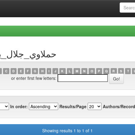
y Author حملاوي_جلال_يوسف
C
D
E
F
G
H
I
J
K
L
M
N
O
P
Q
R
S
T
or enter first few letters:
In order:
Results/Page
Authors/Record
Showing results 1 to 1 of 1