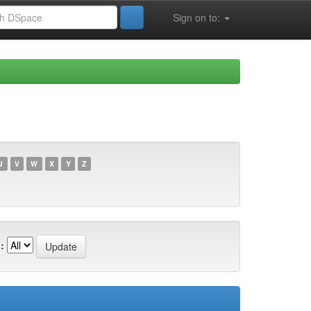
Sign on to:
U
V
W
X
Y
Z
: