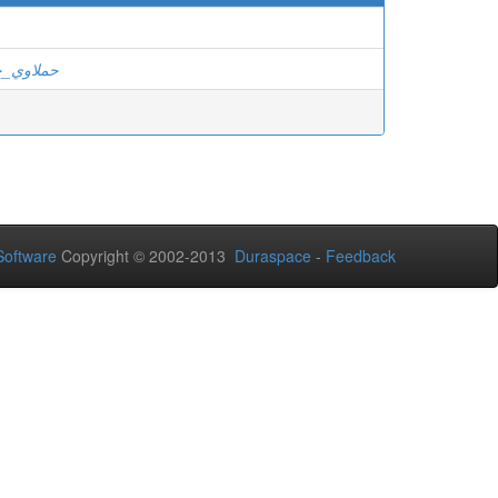
حملاوي_
oftware
Copyright © 2002-2013
Duraspace
-
Feedback