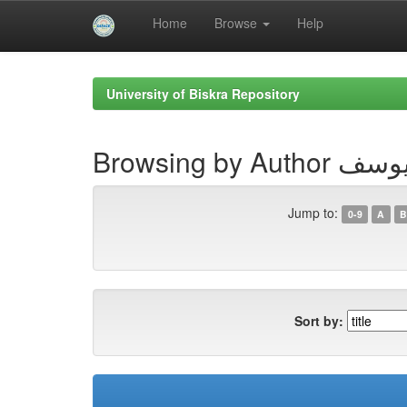
Home
Browse
Help
Skip
navigation
University of Biskra Repository
Browsing b
Jump to:
0-9
A
B
Sort by: