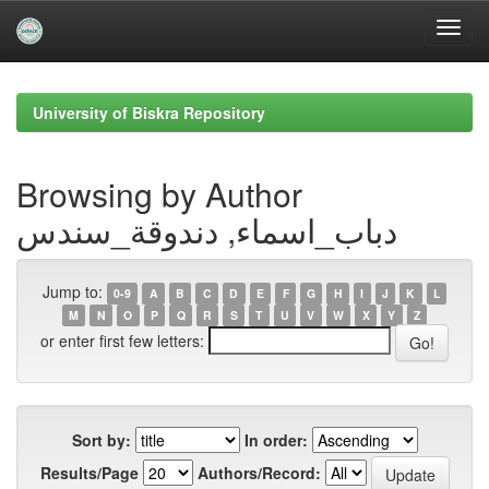
Skip
navigation
University of Biskra Repository
Browsing by Author
دباب_اسماء, دندوقة_سندس
Jump to:
0-9
A
B
C
D
E
F
G
H
I
J
K
L
M
N
O
P
Q
R
S
T
U
V
W
X
Y
Z
or enter first few letters:
Sort by:
In order:
Results/Page
Authors/Record: