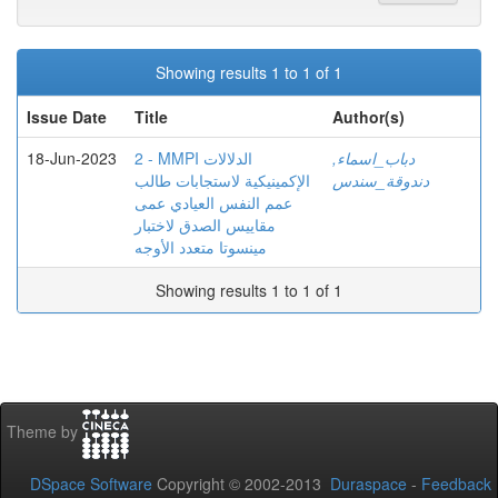
Showing results 1 to 1 of 1
Issue Date
Title
Author(s)
18-Jun-2023
2 - MMPI الدلالات
دباب_اسماء,
دندوقة_سندس
الإكمينيكية لاستجابات طالب
عمم النفس العيادي عمى
مقاييس الصدق لاختبار
مينسوتا متعدد الأوجه
Showing results 1 to 1 of 1
Theme by
DSpace Software
Copyright © 2002-2013
Duraspace
-
Feedback