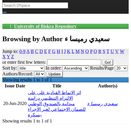
University of Biskra Repository
Browsing by Author سعيدي رميسا ء
Jump to:
0-9
A
B
C
D
E
F
G
H
I
J
K
L
M
N
O
P
Q
R
S
T
U
V
W
X
Y
Z
or enter first few letters:
Sort by:
In order:
Results/Page
Authors/Record:
Showing results 1 to 1 of 1
Issue Date
Title
Author(s)
اثر الانماط القيادية على على
الالتزام التنظيمي دراسة
20-Jun-2020
سعيدي رميسا ء
ميدانية بالصندوق الوطني
للضمان الاجتماعي لغير الاجراء
-بسكرة
Showing results 1 to 1 of 1