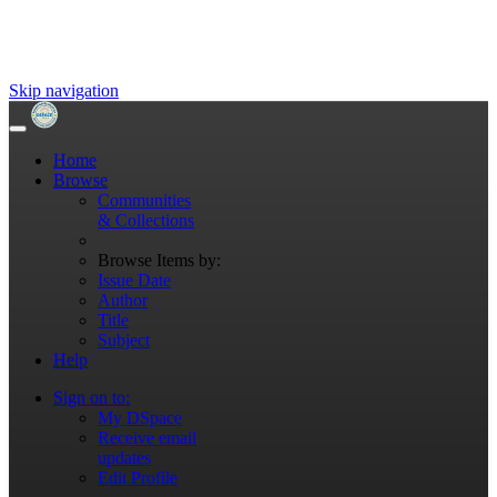
Skip navigation
Home
Browse
Communities
& Collections
Browse Items by:
Issue Date
Author
Title
Subject
Help
Sign on to:
My DSpace
Receive email
updates
Edit Profile