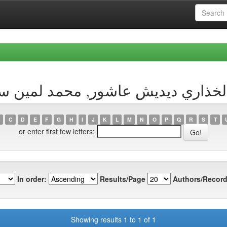
g by Author ي دیدیش عاشور, محمد لمین سماحي
C
D
E
F
G
H
I
J
K
L
M
N
O
P
Q
R
S
T
or enter first few letters:
In order:
Results/Page
Authors/Record
Showing results 1 to 1 of 1