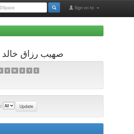
Sign on to:
صھیب رزاق خالد لخذار
U
V
W
X
Y
Z
: