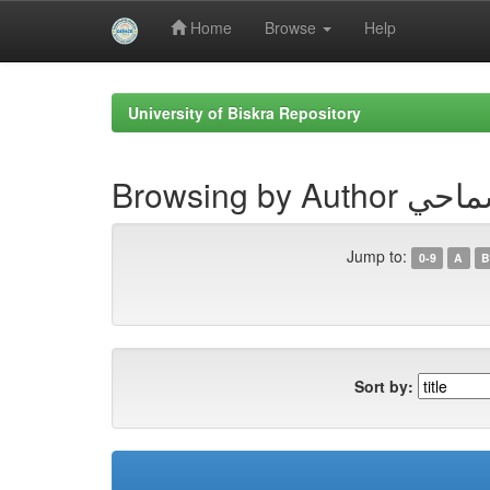
Home
Browse
Help
Skip
navigation
University of Biskra Repository
Browsin
Jump to:
0-9
A
B
Sort by: