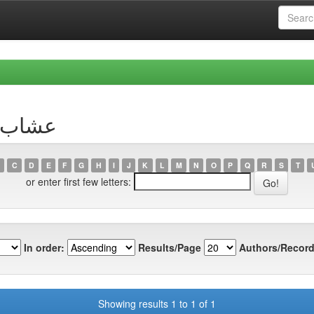
uthor عشاب جمال
C
D
E
F
G
H
I
J
K
L
M
N
O
P
Q
R
S
T
or enter first few letters:
In order:
Results/Page
Authors/Record
Showing results 1 to 1 of 1