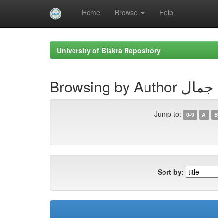
Home
Browse
Help
Skip
navigation
University of Biskra Repository
Browsing by A
Jump to:
0-9
A
B
Sort by: