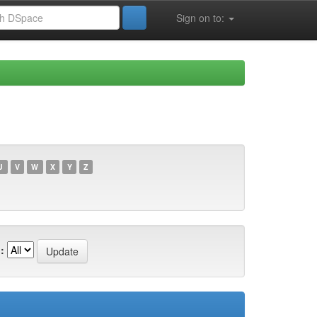
Sign on to:
U
V
W
X
Y
Z
: