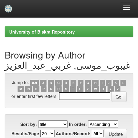
Skip
navigation
University of Biskra Repository
Browsing by Author
غيبوب_موسى, غربي_عبد_العزيز
Jump to:
0-9
A
B
C
D
E
F
G
H
I
J
K
L
M
N
O
P
Q
R
S
T
U
V
W
X
Y
Z
or enter first few letters:
Sort by:
In order:
Results/Page
Authors/Record: