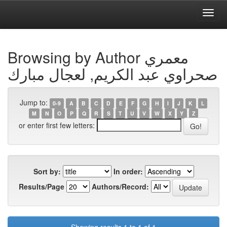
Skip
navigation
University of Biskra Repository
Browsing by Author معمري
صحراوي عبد الكريم, لعجال مبارك
Jump to:
0-9
A
B
C
D
E
F
G
H
I
J
K
L
M
N
O
P
Q
R
S
T
U
V
W
X
Y
Z
or enter first few letters:
Sort by:
In order:
Results/Page
Authors/Record: