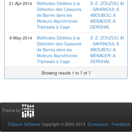
21-Apr-2014
Méthodes Dédiées à la
S. E. ZOUZOU
;
M
Détection des Cassures
. SAHRAOUI
;
A.
de Barres dans les
ABOUBOU
;
A.
Moteurs Asynchrones
MENACER
;
A.
Triphasés à Cage
DERGHAL
9-May-2014
Méthodes Dédiées à la
S. E. ZOUZOU
;
M
Détection des Cassures
. SAHRAOUI
;
A.
de Barres dans les
ABOUBOU
;
A.
Moteurs Asynchrones
MENACER
;
A.
Triphasés à Cage
DERGHAL
Showing results 1 to 7 of 7
Theme by
DSpace Software
Copyright © 2002-2013
Duraspace
-
Feedback