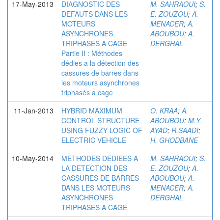
17-May-2013
DIAGNOSTIC DES
M. SAHRAOUI
;
S.
DEFAUTS DANS LES
E. ZOUZOU
;
A.
MOTEURS
MENACER
;
A.
ASYNCHRONES
ABOUBOU
;
A.
TRIPHASES A CAGE
DERGHAL
Partie II : Méthodes
dédies a la détection des
cassures de barres dans
les moteurs asynchrones
triphasés a cage
11-Jan-2013
HYBRID MAXIMUM
O. KRAA
;
A.
CONTROL STRUCTURE
ABOUBOU
;
M.Y.
USING FUZZY LOGIC OF
AYAD
;
R.SAADI
;
ELECTRIC VEHICLE
H. GHODBANE
10-May-2014
METHODES DEDIEES A
M. SAHRAOUI
;
S.
LA DETECTION DES
E. ZOUZOU
;
A.
CASSURES DE BARRES
ABOUBOU
;
A.
DANS LES MOTEURS
MENACER
;
A.
ASYNCHRONES
DERGHAL
TRIPHASES A CAGE