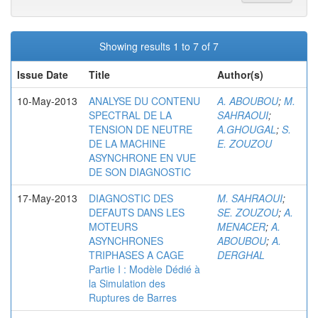
Showing results 1 to 7 of 7
Issue Date
Title
Author(s)
10-May-2013
ANALYSE DU CONTENU
A. ABOUBOU
;
M.
SPECTRAL DE LA
SAHRAOUI
;
TENSION DE NEUTRE
A.GHOUGAL
;
S.
DE LA MACHINE
E. ZOUZOU
ASYNCHRONE EN VUE
DE SON DIAGNOSTIC
17-May-2013
DIAGNOSTIC DES
M. SAHRAOUI
;
DEFAUTS DANS LES
SE. ZOUZOU
;
A.
MOTEURS
MENACER
;
A.
ASYNCHRONES
ABOUBOU
;
A.
TRIPHASES A CAGE
DERGHAL
Partie I : Modèle Dédié à
la Simulation des
Ruptures de Barres