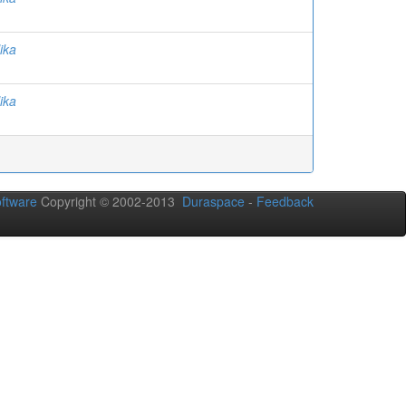
ika
ika
ftware
Copyright © 2002-2013
Duraspace
-
Feedback