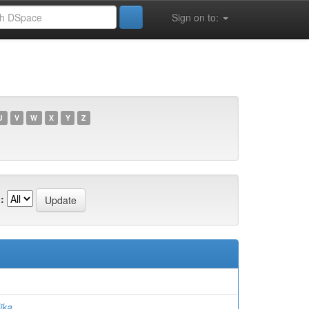
Sign on to:
U
V
W
X
Y
Z
:
ika