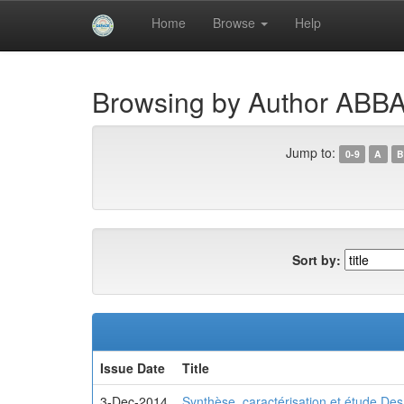
Skip
Home
Browse
Help
navigation
University of Biskra Repository
Browsing by Author ABBA
Jump to:
0-9
A
B
Sort by:
Issue Date
Title
3-Dec-2014
Synthèse, caractérisation et étude Des