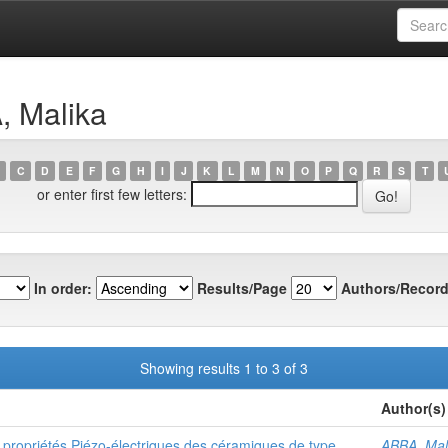
, Malika
C
D
E
F
G
H
I
J
K
L
M
N
O
P
Q
R
S
T
or enter first few letters:
In order:
Results/Page
Authors/Record
Showing results 1 to 3 of 3
Author(s)
 propriétés Piézo-électriques des céramiques de type
ABBA, Mal