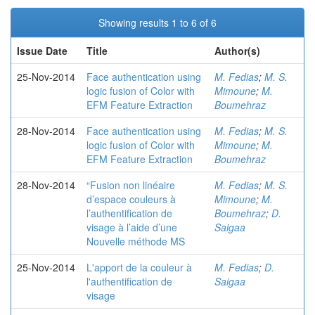
Showing results 1 to 6 of 6
Issue Date
Title
Author(s)
25-Nov-2014
Face authentication using
M. Fedias
;
M. S.
logic fusion of Color with
Mimoune
;
M.
EFM Feature Extraction
Boumehraz
28-Nov-2014
Face authentication using
M. Fedias
;
M. S.
logic fusion of Color with
Mimoune
;
M.
EFM Feature Extraction
Boumehraz
28-Nov-2014
“Fusion non linéaire
M. Fedias
;
M. S.
d’espace couleurs à
Mimoune
;
M.
l’authentification de
Boumehraz
;
D.
visage à l’aide d’une
Saigaa
Nouvelle méthode MS
25-Nov-2014
L'apport de la couleur à
M. Fedias
;
D.
l'authentification de
Saigaa
visage