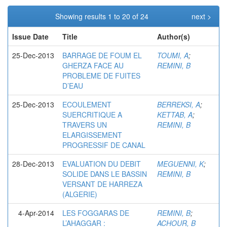
Showing results 1 to 20 of 24
next >
Issue Date
Title
Author(s)
25-Dec-2013
BARRAGE DE FOUM EL
TOUMI, A
;
GHERZA FACE AU
REMINI, B
PROBLEME DE FUITES
D’EAU
25-Dec-2013
ECOULEMENT
BERREKSI, A
;
SUERCRITIQUE A
KETTAB, A
;
TRAVERS UN
REMINI, B
ELARGISSEMENT
PROGRESSIF DE CANAL
28-Dec-2013
EVALUATION DU DEBIT
MEGUENNI, K
;
SOLIDE DANS LE BASSIN
REMINI, B
VERSANT DE HARREZA
(ALGERIE)
4-Apr-2014
LES FOGGARAS DE
REMINI, B
;
L’AHAGGAR :
ACHOUR, B