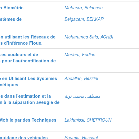
en Biométrie
Mébarka, Belahcen
ystèmes de
Belgacem, BEKKAR
 utilisant les Réseaux de
Mohammed Said, ACHBI
es d’Inférence Floue.
es couleurs et de
Meriem, Fedias
 pour l’authentification de
 en Utilisant Les Systèmes
Abdallah, Bezzini
nétiques.
s dans l'estimation et la
مصطفى محمد, توبة
n à la séparation aveugle de
Mobile par des Techniques
Lakhmissi, CHERROUN
 guidage des véhicules
Soumia, Hassani