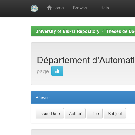
Home
Browse
Help
Skip
navigation
University of Biskra Repository
Thèses de Do
Département d'Automat
page
Browse