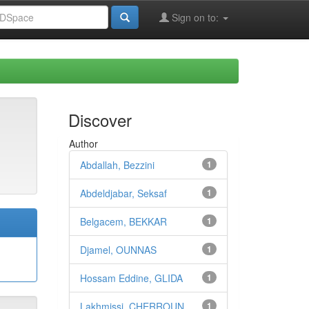
Sign on to:
Discover
Author
Abdallah, Bezzini
1
Abdeldjabar, Seksaf
1
Belgacem, BEKKAR
1
Djamel, OUNNAS
1
Hossam Eddine, GLIDA
1
Lakhmissi, CHERROUN
1