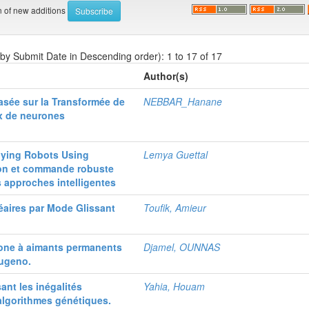
on of new additions
 by Submit Date in Descending order): 1 to 17 of 17
Author(s)
basée sur la Transformée de
NEBBAR_Hanane
ux de neurones
lying Robots Using
Lemya Guettal
ion et commande robuste
s approches intelligentes
ires par Mode Glissant
Toufik, Amieur
ne à aimants permanents
Djamel, OUNNAS
Sugeno.
ant les inégalités
Yahia, Houam
s algorithmes génétiques.