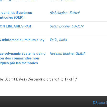
n dans les Systèmes
Abdeldjabar, Seksaf
rticules (OEP).
ON LINEAIRES PAR
Salah Eddine, GACEM
iC reinforced aluminum alloy
Wafa, Melik
l aerodynamic systems using
Hossam Eddine, GLIDA
ation des commandes non
iques par les méthodes
 by Submit Date in Descending order): 1 to 17 of 17
DSpace S