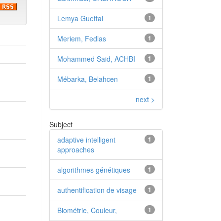
Lemya Guettal
1
Meriem, Fedias
1
Mohammed Said, ACHBI
1
Mébarka, Belahcen
1
next >
Subject
adaptive intelligent
1
approaches
algorithmes génétiques
1
authentification de visage
1
Biométrie, Couleur,
1