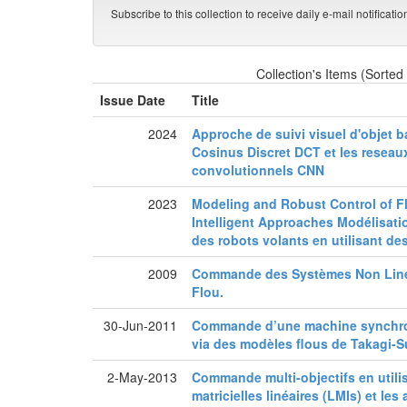
Subscribe to this collection to receive daily e-mail notificati
Collection's Items (Sorted
Issue Date
Title
2024
Approche de suivi visuel d'objet 
Cosinus Discret DCT et les resea
convolutionnels CNN
2023
Modeling and Robust Control of F
Intelligent Approaches Modélisat
des robots volants en utilisant de
2009
Commande des Systèmes Non Linéa
Flou.
30-Jun-2011
Commande d’une machine synchro
via des modèles flous de Takagi-
2-May-2013
Commande multi-objectifs en utilis
matricielles linéaires (LMIs) et le