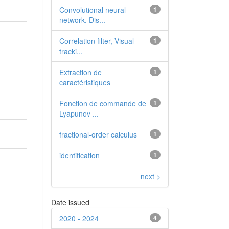
Convolutional neural
1
network, Dis...
Correlation filter, Visual
1
tracki...
Extraction de
1
caractéristiques
Fonction de commande de
1
Lyapunov ...
fractional-order calculus
1
identification
1
next >
Date issued
2020 - 2024
4