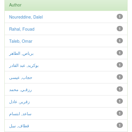
Author
Noureddine, Dalel
1
Rahal, Fouad
1
Taleb, Omar
1
1
برباص, الطاهر
1
بوكريد, عبد القادر
1
حجاب, عيسى
1
رزقـي, محمد
1
زقرير, عادل
1
ساعد, ابتسام
1
قطاف, نبيل