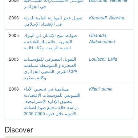
Bouzaher, Necerine
تمويـــل الاستثمـــارات السيـــاحية
2006
في الجزائــر
Kardoudi, Sabrina
تمويل عجز الموازنة العامة للدولة
2006
في الإقتصاد الإسلامي
Ghareda,
ضوابط منح الإئتمان في البنوك
2005
Abdelouahed
التجارية -حالة بنك الفلاحة و
التنمية الريفية- وكالة قالمة
Loulachi, Laila
التمويل المصرفي للمؤسسات
2005
الصغيرة و المتوسطة مساهمة
القرض الشعبي الجزائري CPA
وكالة بسكرة
Kilani, sonia
مساهمة في تحسين الأداء
2008
التسويقي للمؤسسات الإقتصادية
بتطبيق الإدارة الإستراتيجية-
دراسة حالة مجمع صيداللصناعة
الأدوية خلال فترة 2000-2005-
Discover