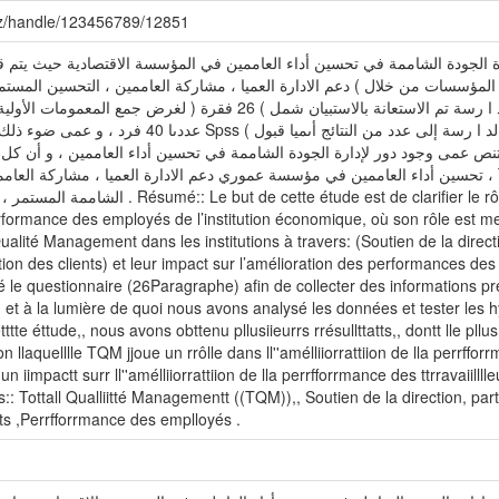
.dz/handle/123456789/12851
رة الجودة الشاممة في تحسين أداء العاممين في المؤسسة الاقتصادية حيث يتم 
لمؤسسات من خلال ) دعم الادارة العميا ، مشاركة العاممين ، التحسين المستمر ، 
تحسين أداء العاممين . و لتحقيق أىداف الد ا رسة تم الاستعانة بالاستبيان شمل ) 6
الفرضيات باستخدام توصمنا من خلال ىذه الد ا رسة إلى عدد من النت
لتي تنص عمى وجود دور لإدارة الجودة الشاممة في تحسين أداء العاممين ، و أن كل
st de clarifier le rôle de la Total Qualité Management
erformance des employés de l’institution économique, où son rôle est m
 Qualité Management dans les institutions à travers: (Soutien de la direc
tion des clients) et leur impact sur l’amélioration des performances des 
é le questionnaire (26Paragraphe) afin de collecter des informations prél
et à la lumière de quoi nous avons analysé les données et tester les 
tte éttude,, nous avons obttenu pllusiieurrs rrésullttatts,, dontt lle pllus i
lon llaquelllle TQM jjoue un rrôlle dans ll''amélliiorrattiion de lla perrff
n iimpactt surr ll''amélliiorrattiion de lla perrfforrmance des ttrravaiilll
 Tottall Qualliitté Managementt ((TQM)),, Soutien de la direction, par
nts ,Perrfforrmance des emplloyés .