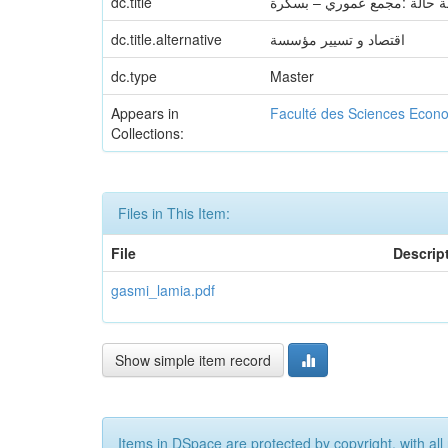
dc.title
سة حالة :مجمع عموري – بسكرة
dc.title.alternative
اقتصاد و تسيير مؤسسة
dc.type
Master
Appears in
Faculté des Sciences Econ
Collections:
Files in This Item:
File
Descrip
gasmi_lamia.pdf
Show simple item record
Items in DSpace are protected by copyright, with all 