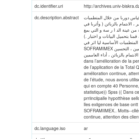
dc.identifier.uri
http://archives.univ-biskra
dc.description.abstract
قياس دورىا من خلال المتطمبات
الاىتمام بالزبائن ( وأثرىا في
2 فقرة ( لغرض جمع المعمومات الأولية من عينة الد ا ر سة و التي بمغ
عددىا 40 فرد ، و عمى ضوء ذلك قمنا بتحميل البيانات و اختبار .) Spss ( ائج أىميا قبول
 المتطمبات الأساسية ليا اثر في
SOFRAMIMEX تحسين أداء العاممين في مؤسسة عموري دعم الادارة العميا ، مشاركة العاممين ، التحسين ، TQM الكممات المفتاحية : إدارة الجودة
الشاممة المستمر ، الاىتمام بالزبائن ، أداء العاممين . Résumé:: Le but de cette étude e
dans l’amélioration de la p
de l’application de la Total
amélioration continue, atten
de l’étude, nous avons utilis
qui en compte 40 Personne, 
statistique)) Spss (( Dans cett
prriinciipalle hypotthèse sel
lles exiigences de base ontt u
SOFRAMIIMEX.. Motts--cllés::
continue, attention des clie
dc.language.iso
ar