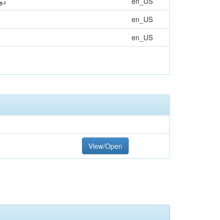
دو
en_US
en_US
en_US
View/Open