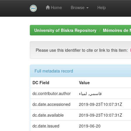
Home
Browse
Help
Skip
navigation
University of Biskra Repository
Mémoires de 
Please use this identifier to cite or link to this item:
Full metadata record
DC Field
Value
dc.contributor.author
قاسمي, لمياء
dc.date.accessioned
2019-09-23T10:07:31Z
dc.date.available
2019-09-23T10:07:31Z
dc.date.issued
2019-06-20