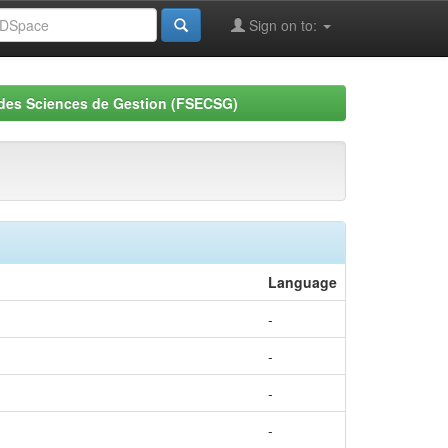
Sign on to:
 des Sciences de Gestion (FSECSG)
Language
-
-
-
-