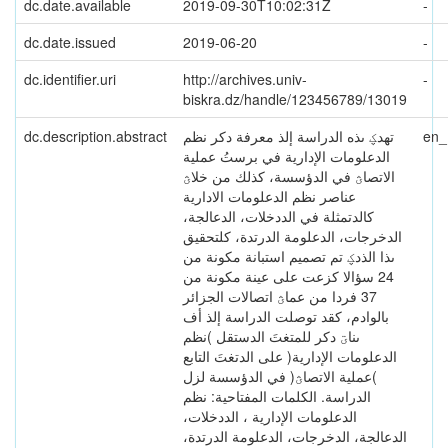
dc.date.available
2019-09-30T10:02:31Z
-
dc.date.issued
2019-06-20
-
dc.identifier.uri
http://archives.univ-
-
biskra.dz/handle/123456789/13019
dc.description.abstract
تهدؼ ىذه الدراسة إلذ معرفة دكر نظم
en
الدعلومات الإدارية في برستُ عملية
الاتصاؿ في الدؤسسة، كذلك من خلاؿ
عناصر نظم الدعلومات الادارية
كالدتمثلة في الددخلات، الدعالجة،
الدخرجات، الدعلومة الدرتدة، كلتحقيق
ىذا الذدؼ تم تصميم استبانة مكونة من
24 سؤالا كزعت على عينة مكونة من
37 فردا من عماؿ اتصالات الجزائر
بالوادم، كقد توصلت الدراسة إلذ أف
ىناؾ دكر للمتغتَ الدستقل )نظم
الدعلومات الإدارية( على الدتغتَ التابع
)عملية الاتصاؿ( في الدؤسسة لزل
الدراسة. الكلمات المفتاحية: نظم
الدعلومات الإدارية ، الددخلات،
الدعالجة، الدخرجات، الدعلومة الدرتدة،