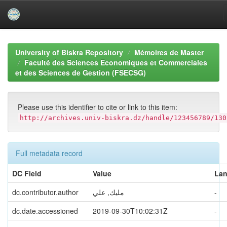
Skip
navigation
University of Biskra Repository
Mémoires de Master
Faculté des Sciences Economiques et Commerciales
et des Sciences de Gestion (FSECSG)
Please use this identifier to cite or link to this item:
http://archives.univ-biskra.dz/handle/123456789/130
Full metadata record
DC Field
Value
La
dc.contributor.author
مليك, علي
-
dc.date.accessioned
2019-09-30T10:02:31Z
-