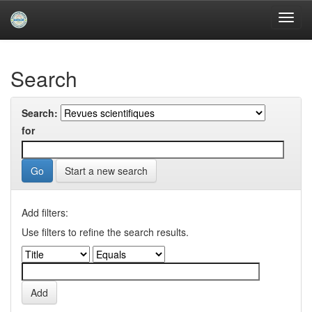
Skip
navigation
University of Biskra Repository
Search
Search:
for
Start a new search
Add filters:
Use filters to refine the search results.