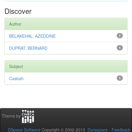
Discover
Author
BELAKEHAL, AZEDDINE
1
DUPRAT, BERNARD
1
Subject
Casbah
1
Theme by
DSpace Software
Copyright © 2002-2013
Duraspace
-
Feedback