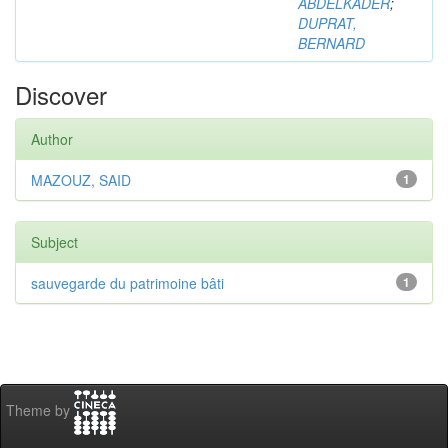
ABDELKADER
;
DUPRAT,
BERNARD
Discover
Author
MAZOUZ, SAID
1
Subject
sauvegarde du patrimoine bâti
1
Theme by