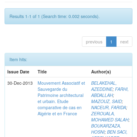
Results 1-1 of 1 (Search time: 0.002 seconds).
previous
1
next
Item hits:
Issue Date
Title
Author(s)
30-Dec-2013
Mouvement Associatif et
BELAKEHAL,
Sauvegarde du
AZEDDINE
;
FARHI,
Patrimoine architectural
ABDALLAH
;
et urbain. Etude
MAZOUZ, SAID
;
comparative de cas en
NACEUR, FARIDA
;
Algérie et en France
ZEROUALA,
MOHAMED SALAH
;
BOUKARZAZA,
HOSNI
;
BEN SACI,