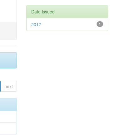
Date issued
2017
1
next