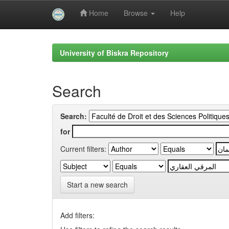
Home
Browse
Help
Skip
navigation
University of Biskra Repository
Search
Search:
for
Current filters:
Start a new search
Add filters: