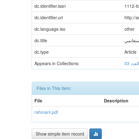
dc.identifier.issn
1112-6
dc.identifier.uri
http://
dc.language.iso
other
dc.title
ستغانمي
dc.type
Article
Appears in Collections:
لعدد 03
Files in This Item:
File
Description
rahmani.pdf
Show simple item record