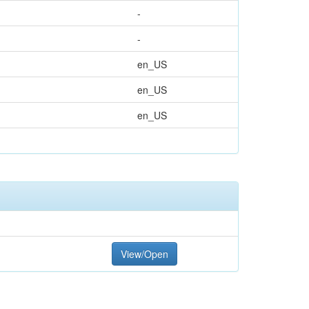
-
-
en_US
en_US
en_US
View/Open