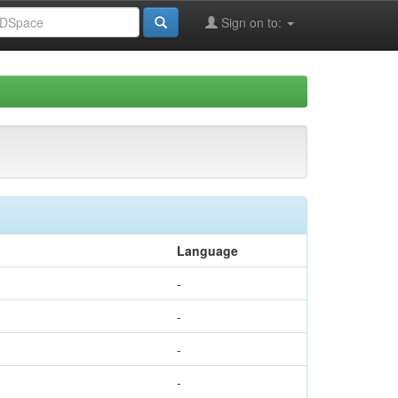
Sign on to:
Language
-
-
-
-