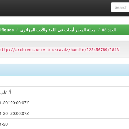
ifiques
مجلة المخبر أبحاث في اللغة والأدب الجزائري
العدد 03
http://archives.univ-biskra.dz/handle/123456789/1843
أ/ علي
1-20T20:00:07Z
1-20T20:00:07Z
1-20