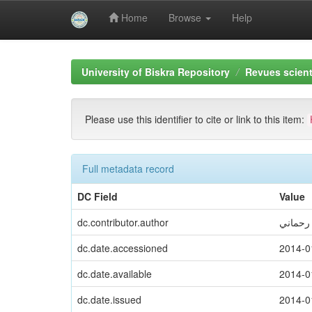
Home
Browse
Help
Skip
navigation
University of Biskra Repository
Revues scient
Please use this identifier to cite or link to this item:
Full metadata record
DC Field
Value
dc.contributor.author
 رحماني
dc.date.accessioned
2014-0
dc.date.available
2014-0
dc.date.issued
2014-0