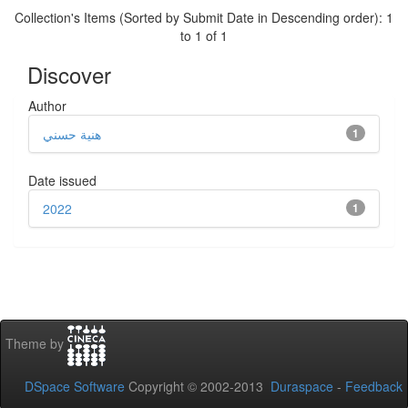
Collection's Items (Sorted by Submit Date in Descending order): 1
to 1 of 1
Discover
Author
هنية حسني
1
Date issued
2022
1
Theme by
DSpace Software
Copyright © 2002-2013
Duraspace
-
Feedback