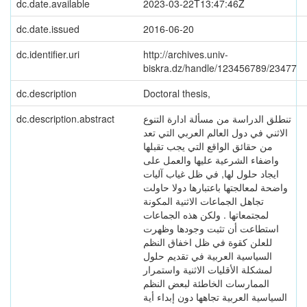
dc.date.available
2023-03-22T13:47:46Z
dc.date.issued
2016-06-20
dc.identifier.uri
http://archives.univ-
biskra.dz/handle/123456789/23477
dc.description
Doctoral thesis,
تنطلق الدراسة من مسألة ادارة التنوع
dc.description.abstract
الاثني في دول العالم العربي التي تعد
من حقائق الواقع التي يجب تقبلها
واضفاء الشرعية عليها والعمل على
ايجاد حلول لها, في ظل غياب آليات
واضحة لمعالجتها باعتبارها دولا حاولت
تجاهل الجماعات الاثنية المكونة
لمجتمعاتها . ولكن هذه الجماعات
استطاعت أن تثبت وجودها وظهرت
للعلن كقوة في ظل اخفاق النظم
السياسية العربية في تقديم حلول
لمشكلة الأقليات الاثنية واستمرار
الممارسات الخاطئة لبعض النظم
السياسية العربية تجاهها دون إبداء أية