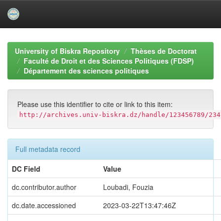
Skip
navigation
University of Biskra Repository
Thèses de Doctorat
Faculté de Droit et des Sciences Politiques (FDSP)
Département des sciences politiques
Please use this identifier to cite or link to this item:
http://archives.univ-biskra.dz/handle/123456789/234
Full metadata record
DC Field
Value
dc.contributor.author
Loubadi, Fouzia
dc.date.accessioned
2023-03-22T13:47:46Z