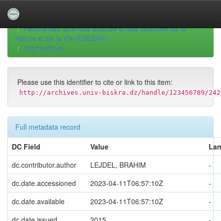
Skip
navigation
University of Biskra Repository
Thèses de Doctorat
Faculté des Sciences Exactes et des Sciences de la
Nature et de la Vie (FSESNV)
Informatique
Please use this identifier to cite or link to this item:
http://archives.univ-biskra.dz/handle/123456789/242
Full metadata record
DC Field
Value
La
dc.contributor.author
LEJDEL, BRAHIM
-
dc.date.accessioned
2023-04-11T06:57:10Z
-
dc.date.available
2023-04-11T06:57:10Z
-
dc.date.issued
2015
-