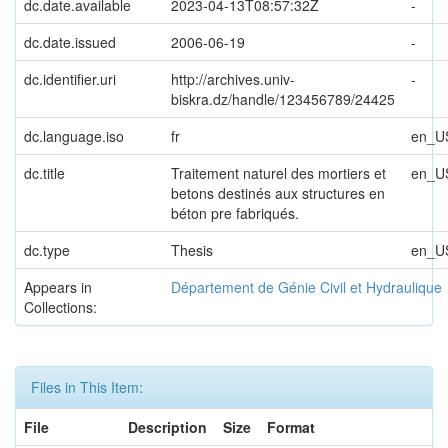
dc.date.available
2023-04-13T08:57:32Z
-
dc.date.issued
2006-06-19
-
dc.identifier.uri
http://archives.univ-
-
biskra.dz/handle/123456789/24425
dc.language.iso
fr
en_U
dc.title
Traitement naturel des mortiers et
en_U
betons destinés aux structures en
béton pre fabriqués.
dc.type
Thesis
en_U
Appears in
Département de Génie Civil et Hydraulique
Collections:
Files in This Item:
File
Description
Size
Format