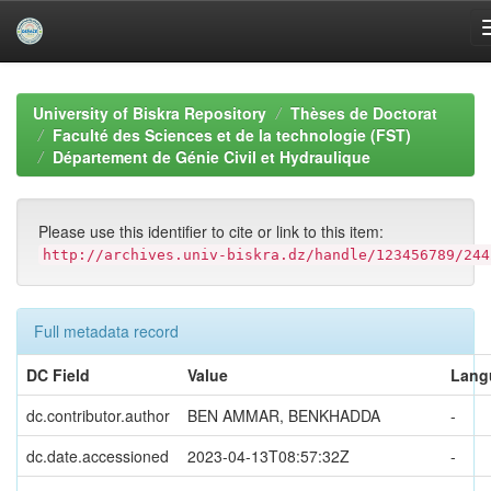
Skip
navigation
University of Biskra Repository
Thèses de Doctorat
Faculté des Sciences et de la technologie (FST)
Département de Génie Civil et Hydraulique
Please use this identifier to cite or link to this item:
http://archives.univ-biskra.dz/handle/123456789/244
Full metadata record
DC Field
Value
Lang
dc.contributor.author
BEN AMMAR, BENKHADDA
-
dc.date.accessioned
2023-04-13T08:57:32Z
-