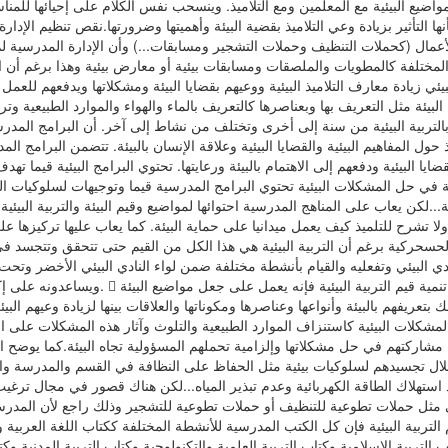
يع البيئية مع المعلمين ومع التلاميذ. وينسحب نفس الكلام على إحيائها للمناسبات
التأثير بزيادة وعي التلاميذ بقضية البيئة وأهميتها وضرورتها.نقص تنظيم الإدارة
مال (كحملات التنظيف وحملات التشجير ومسابقات...) وأن الإدارة المدرسية لم 
 المختلفة كالمطويات والملصقات ومسابقات بيئية أو معارض بيئية وهذا برغم أن
يئي زيادة معارف التلاميذ البيئية ووعيهم بقضايا البيئة ومشكلاتها ويدفعهم للعمل والنشاط في المجال البيئي  أما
البيئة مثل التعريف بها وبعناصرها كالتعريف بالماء والهواء والموارد الطبيعية وت
التربية البيئية من سنة إلى أخرى وتختلف من نشاط إلى آخر. أن البرامج المدرسية
حول المفاهيم البيئية والقضايا البيئية وعلاقة الإنسان بالبيئة. تتضمن البرامج ال
قضايا البيئية ودفعهم إلى الاهتمام بالبيئة ورعايتها. تحتوي البرامج البيئية قيما ته
ة في حل المشكلات البيئية تحتوي البرامج المدرسية قيما وتوجيهات لسلوكيات ا
...لكن يعاب على المناهج المدرسية احتوائها لمواضيع وقيم البيئة والتربية البي
 تشرح للتلميذ كيف يعمل ميدانيا على حماية البيئة. كما يعاب عليها تركيزها عل
 الحسحركية برغم أن التربية البيئية هي هذا الكل من القيم حتى تتحقق وتتجسد في 
ادي البيئي وتفعليه والقيام بأنشطة مختلفة ضمن لواء النادي البيئي الأخضر و
ويساعدونه على إكتساب القيم والوعي البيئي.  وعن الدور ال
 بتعريفهم بالبيئة وأنواعها وعناصرها ومكوناتها والعلاقات بينها لزيادة وعيهم الب
لات البيئية كاستنزاف الموارد الطبيعية والتلوث وآثار هذه المشكلات على الإنس
مشاركتهم في حل مشكلاتها وإلزامية تحملهم المسؤولية تجاه البيئة.كما يوضح الأس
خلال تجسيدهم لسلوكيات بيئية مثل الحفاظ على النظافة في القسم والمدرسة وا
استهلاك الطاقة الكهربائية وعدم تبذير المياه...لكن هناك قصور في مجال ترغيب 
ي مثل حملات تطوعية للتنظيف أو حملات تطوعية للتشجير وذلك راجع لأن المدرسة
التربية الإسلامية وكتاب التربية العلمية والتكنولوجية وكتاب التربية المدنية وكت