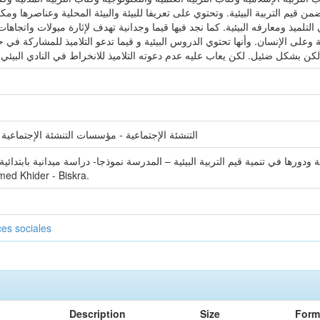
 قيم التربية البيئية. وتحتوي على تعريفا للبيئة والبيئة المحلية وعناصرها ومكونا
ميذ ومعارفه البيئية. كما نجد فيها قيما وجدانية تهدف لإثارة ميولات واتجاهات الت
على الإنسان. وأنها تحتوي الدروس البيئية و قيما تدعو التلاميذ للمشاركة في 
 لكن بشكل ضئيل. لكن يعاب عليه عدم دعوته التلاميذ للانخراط في النادي البيئي ا
التنشئة الإجتماعية - مؤسسات التنشئة الإجتماعية –
med Khider - Biskra.
es sociales
Description
Size
Form