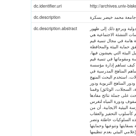
dc.identifier.uri
http://archives.univ-bi
جامعة محمد خيضر بسكرة
dc.description
دولية ويرجع ذلك إلى ظهور
dc.description.abstract
سات التنشئة الاجتماعية هي
ة هامة في مجال تنمية قيم
قق حماية البيئة والمحافظة
 البيئة التي يعيشون فيها،
سة ومقوماتها في تنمية قيم
: - كيف تساهم إدارة مؤسسة
ف تساهم المناهج المدرسية في
ؤلات، استخدم البحث المنهج
دور المناهج التربوية ودور
، السجلات، الوثائق) وقمنا
نتائج مفادها:  ان الإدارة
صفوف ودورة المياه لتغرس
 البيئية الايجابية. أن من
تهم كأسلوب التحفيز والعقاب
هذه السلوكيات خاطئة وتضر
بسقايتها وتنوعيها وحمايتها
إعلامي البيئي بعدم تنظيمها