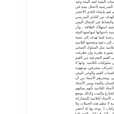
 البيئية لعيد البيئة وعيد
 المدرسية لأعمال بيئية في
تقم بإنشاء النادي الأخضر
 الهدف من النادي المدرسي
 عن المناهج التربوية ودورها في تنمية
رشيد استهلاك الطاقة....وأن
 باحتوائها لمواضيع البيئة
مدرسية قيما تهدف إلى تنمية
دف إلى دعوة وتشجيع التلاميذ
لتلاميذ مثل السلوك الصحي
ئية بصورة نظرية وإن تطرقت
ى القيم المعرفية من القيم
سلوكيات التلاميذ. وانها لا
تحت إشراف مشرفين يوجهونه
ذي يقوم به الأستاذ في مجال تنمية قيم التربية البيئية فإنه يعمل على جعل مواضيع البيئة
يئي. ويحذرهم الأستاذ من أن
ان والبيئة ويبين الأستاذ
تاذ للتلاميذ بأنهم يمكنهم
لشارع والبيت وكذلك بوضع
الأستاذ للتلاميذ للمشاركة
 لا تنظم هذه الحملات ولا
يوجد بها ناد أخضر.  أما عن دور الكتاب المدرسي في تنمية قيم التربية البيئية فإن كل الكتب المدرسية للأنشطة المختلفة ككتاب اللغة العربية وكتاب
اب التاريخ وكتاب الجغرافيا