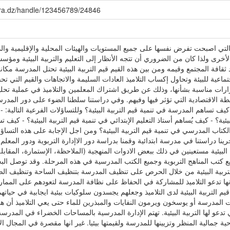
skra.dz/handle/123456789/24846
ا التي اصبحت تفرض نفسها على جميع المستويات والهيئات المحلية والإقليمية وال
لأخرى ولذا كان من الضروري أن تتجه الأنظار إلى التعليم والتربية البيئية ومؤس
افة المجتمع وقيمه ومن بين هذه القيم قيم التربية البيئية تحتل المدرسة مكان
تماعية للبيئة وتحاول إكساب التلاميذ العادات السليمة والاتجاهات والقيم التي تح
 قرارات مناسبة بشأنها، وذلك عن طريق اشتراك المعلمين والتلاميذ في عملية تحليل
نشطة الاقتصادية التي تؤثر فيها وفيهم. وفي دراستنا سلطنا الضوء على دور المدر
 كيف تساهم المدرسة في تنمية قيم التربية البيئية؟ وللتساؤلات الفرعية التالية
لبيئية؟ - كيف يُساهم أستاذ التعليم الإبتدائي في تنمية قيم التربية البيئية؟ - كي
 الكتاب المدرسي في تنمية قيم التربية البيئية؟ ومن اجل الإجابة على هذه التسا
 دراستنا في مدرسة ابتدائية وقمنا بدراسة دور الاإدارة التربوية ودور المعلم و
البيئية مستعينين في ذلك ببعض الادوات المنهجية (الملاحظة، الإستمارة، المقابلة
 المناهج التربوية وجميع الكتب المدرسية في هذه المرحلة. وقد توصل البحث على جملة 
لتربية البيئية من خلال الحرص على تنظيف المدرسة بتنظيف الساحة وتنظيف ال
ها تدعو التلاميذ للمشاركة في الحفاظ على نظافة المدرسة لتعودهم على الممارسة
ة قيم التربية البيئية لدى التلاميذ وجعلهم يجسدون سلوكيات بيئية ايجابية في حيا
ت المدرسة أو يوسخون ويرمون النفايات والمبذرين للماء حتى يعي التلاميذ أن 
تدعو لها التربية البيئية. تهتم الإدارة المدرسية بالمساحات الخضراء في المدرسة 
ية جمالية المنظر وتزيينها للمدرسة ولقيمتها بيئيا. غير انها مقصرة في المجال ال