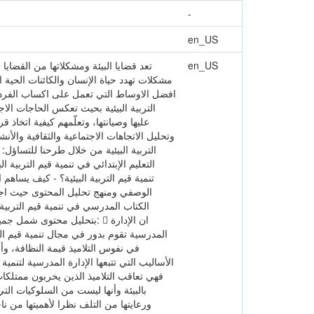
-
en_US
en_US
تعد قضايا البيئة ومشكلاتها من القضاي
مشكلات تهدد حياة الإنسان والكائنات الحية ا
افضل الاوساط التي تعمل على اكساب الفرد ثق
التربية البيئية بحيث تعكس الحاجات الاج
عليها وصيانتها، وتعلّمهم كيفية اتخاذ
وتحليل الاتجاهات الاجتماعية والثقافية والأ
التربية البيئية من خلال طرحنا للتساؤل:
التعليم الإبتدائي في تنمية قيم التربية ا
تنمية قيم التربية البيئية؟ - كيف يساهم
الوصفي ومنهج تحليل المحتوى حيث اجرينا
الكتاب المدرسي في تنمية قيم التربية 
بتحليل محتوى شمل جميع كتب
المدرسية تقوم بدور في مجال تنمية قيم ا
في نفوس التلاميذ قيمة النظافة، وأن
الأساليب التي تتبعها الإدارة المدرسية لتنمي
فهي تعاقب التلاميذ الذين يخربون ممتلكا
بالبيئة وأنها ليست من السلوكيات التي 
ورعايتها من التلف نظرا لأهميتها من ناح