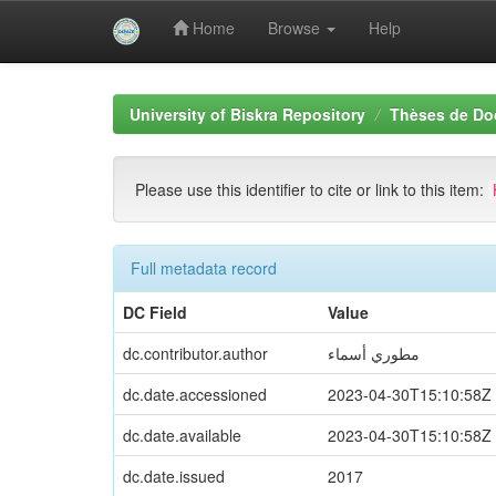
Home
Browse
Help
Skip
navigation
University of Biskra Repository
Thèses de Do
Please use this identifier to cite or link to this item:
Full metadata record
DC Field
Value
مطوري أسماء
dc.contributor.author
dc.date.accessioned
2023-04-30T15:10:58Z
dc.date.available
2023-04-30T15:10:58Z
dc.date.issued
2017