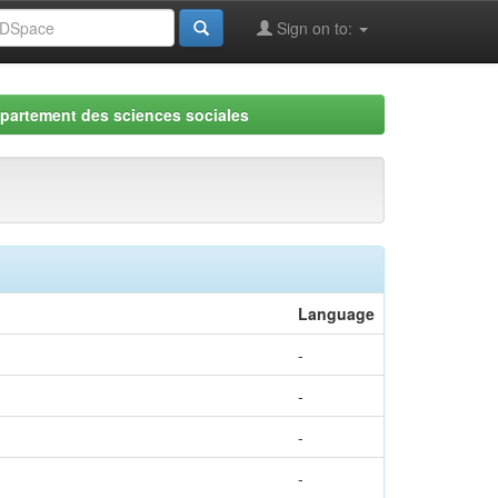
Sign on to:
partement des sciences sociales
Language
-
-
-
-