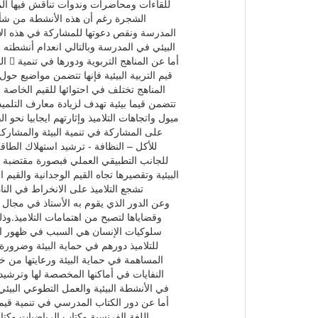
للقاءات ومحاضرات وندوات تناقش فيها المواض
الشجرة رغم أن هذه الأنشطة من شأنها 
المدرسة ونقص دعوتها للمشاركة في هذه الأع
البيئي في المدرسة وبالتالي انعدام أنشطته
الب
قيم التربية البيئية فإنها تتضمن مواضيع حول 
المناهج تختلف في احتوائها للقيم الخاصة ب
تتضمن قيما بيئية تهدف لزيادة معارف التلميذ 
ميول واتجاهات التلاميذ وإثارتهم ايجابيا نحو ال
على المشاركة في تنمية البيئة والمشارك
للأكل – النظافة - ترشيد استهلاك الطاقة
للجانب التطبيقي العملي فبصورة مقتضبة ولا
البيئية وتقصيرها تجاه القيم الوجدانية والقيم
تشجع التلاميذ على الانخراط في الن
وقضاياها لتصبح من اهتمامات التلاميذ.وذلك
سلوكيات الإنسان هي السبب في ظهور المشك
للتلاميذ دورهم في حماية البيئة وضرورة 
المساهمة في حماية البيئة ورعايتها من 
النفايات في أماكنها المخصصة لها وترشيد 
في الأنشطة البيئية والعمل التطوعي البيئ
اللغة الفرنسية وكتاب الرياضيات وكتاب 