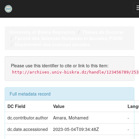
Skip
navigation
University of Biskra Repository
Thèses de Doctorat
Faculté des Sciences Humaines et Sociales (FSHS)
Département des sciences sociales
Please use this identifier to cite or link to this item:
http://archives.univ-biskra.dz/handle/123456789/253
Full metadata record
DC Field
Value
Lang
dc.contributor.author
Amara, Mohamed
-
dc.date.accessioned
2023-05-04T09:34:48Z
-