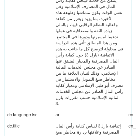
يمكن من خلالـه قيـاس كفايـة رأس
المال في المصارف الإسلامية وفي
نفس الوقت يكون متماشيا وطبيعة هذه
الأخيرة، بما يزيد ويعزز من كفاءة
وفعالية النظام الرقابي فيها، وبالتالي
زيادة الثقة والمصداقية في عملها
تدعيما لمسيرتها ودورها في المجتمع.
ومن هذا المنطلق تأتي هذه الدراسة
في محاولة لتوضيح كل ما جاءت به هذه
الاتفاقية (بازل 3) حول كفاية رأس
المال المصرفية والمعيار المنبثق عنها
الصادر عن مجلس الخدمات المالية
الإسلامي، وذلك لتبيان العلاقة ما بين
مخاطر صيغ التمويل والاستثمار في
مصرف أبو ظبي الإسلامي ومعيار كفاية
رأس المال الصادر عن مجلس الخدمات
المالية الإسلامية حسب مقررات بازل
3.
dc.language.iso
ar
en
en
إتفاقية بازل3 لقياس كفاية رأس المال
dc.title
المصرفية وعلاقتها بإدارة مخاطر صيغ