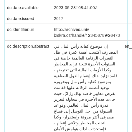
dc.date.available
2023-05-28T08:41:00Z
-
dc.date.issued
2017
-
dc.identifier.uri
http://archives.univ-
-
biskra.dz/handle/123456789/26473
en
إن موضوع كفاية رأس المال في
dc.description.abstract
المصارف اكتسب أهمية كبيرة في ظل
التغيرات الرقابية العالمية خاصة في
السنوات الأخيرة نتيجة تزايد المخاطر
وكذا الأزمات المالية التي تعترضها،
فلقد تزايد بذلك إهتمام الدول الصناعية
بموضوع كفاية رأس مال وبضرورة
توحيد أنظمة الرقابة عليها فقامت
بفرض معايير خاصة بها(بازل3)، حيث
جاءت هذه الأخيرة في محاولة لتعزيز
قدرة رأس المال العالمي وقواعد
السيولة من أجل التوصل إلى قطاع
مصرفي أكثر مرونة وإستقرار، وكذا
لتجنب المخاطر وتلافي إنتقالها،
فإستحدثت لذلك هوامش الأمان