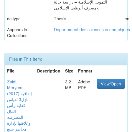
التمويل الإسلامية – دراسة حالة
مصرف أبوظبي الإسلامي-.
dc.type
Thesis
en
Appears in
Département des sciences économiques
Collections:
Files in This Item:
File
Description
Size
Format
Zaidi,
3,2
Adobe
View/Open
Meryem
MB
PDF
(2017) إتفاقية
بازل3 لقياس
كفاية رأس
المال
المصرفية
وعلاقتها بإدارة
مخاطر صيغ