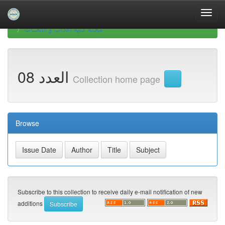
Skip
navigation
University of Biskra Repository
Revues scientifiques
مجلة كلية الآداب و اللغــات
العدد 08
Collection home page
Browse
Subscribe to this collection to receive daily e-mail notification of new
additions