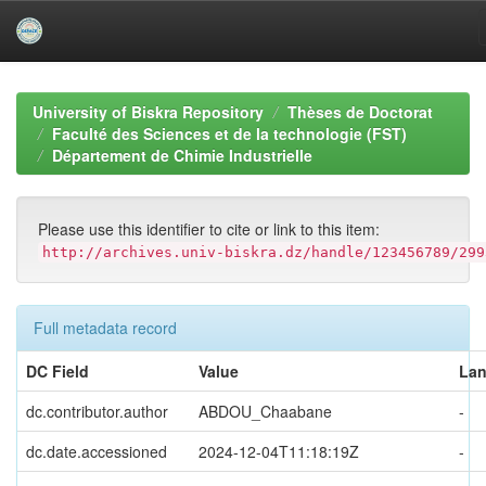
Skip
navigation
University of Biskra Repository
Thèses de Doctorat
Faculté des Sciences et de la technologie (FST)
Département de Chimie Industrielle
Please use this identifier to cite or link to this item:
http://archives.univ-biskra.dz/handle/123456789/299
Full metadata record
DC Field
Value
La
dc.contributor.author
ABDOU_Chaabane
-
dc.date.accessioned
2024-12-04T11:18:19Z
-