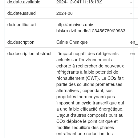
dc.date.available
2024-12-04T11:18:19Z
-
dc.date.issued
2024-06
-
dc.identifier.uri
http://archives.univ-
-
biskra.dz/handle/123456789/29933
dc.description
Génie Chimique
en
dc.description.abstract
L’impact négatif des réfrigérants
en
actuels sur l’environnement a
exhorté à rechercher de nouveaux
réfrigérants à faible potentiel de
réchauffement (GWP). Le CO2 fait
partie des solutions prometteuses
alternatives ; cependant, ses
propriétés thermodynamiques
imposent un cycle transcritique qui
a une faible efficacité énergétique.
L'ajout d'autres composés purs au
CO2 déplace le point critique et
modifie l'équilibre des phases
entraînant une réduction des