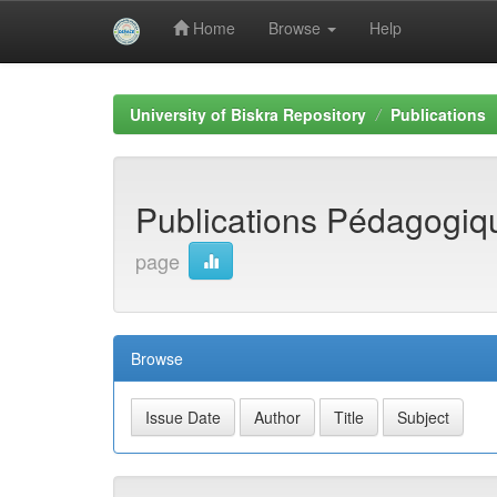
Home
Browse
Help
Skip
navigation
University of Biskra Repository
Publications
Publications Pédagogi
page
Browse