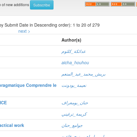
on of new additions
 by Submit Date in Descending order): 1 to 20 of 279
next >
Author(s)
عدائكة_كلثوم
aicha_houhou
بريش_محمد_عبد_المنعم
 pragmatique Comprendre le
نعيمة_بودونت
ICE
حنان_بومعراف
كريمة_ترغيني
actical work
جوامع_حنان
رامي_ابراهيم_نوح_قاعود