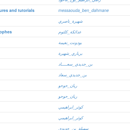
ures and tutorials
messaouda_ben_dahmane
شهيرة_ناصري
trophes
عدائكة_كلثوم
بودونت_نعيمة
برباري_شهيرة
بن_جديدي_سعـــــاد
بن_جديدي_سعاد
ريان_حوحو
ريان_حوحو
كوثر_ابراهيمي
كوثر_ابراهيمي
سهيلة_بن_جديدي