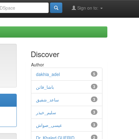
Sign on to:
Discover
Author
dakhia_adel
5
باشا_فاتن
3
ساعد_شفيق
3
سليم_خيذر
3
عيسى_صواش
3
Dr. Khaled GUERID
2