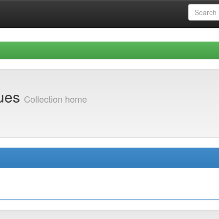
ques
Collection home