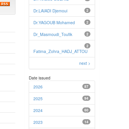
Dr.LAIADI Djemoui
2
Dr.YAGOUB Mohamed
2
Dr_Masmoudi_Toufik
2
2
Fatima_Zohra_HADJ_ATTOU
next >
Date issued
2026
87
2025
94
2024
60
2023
14