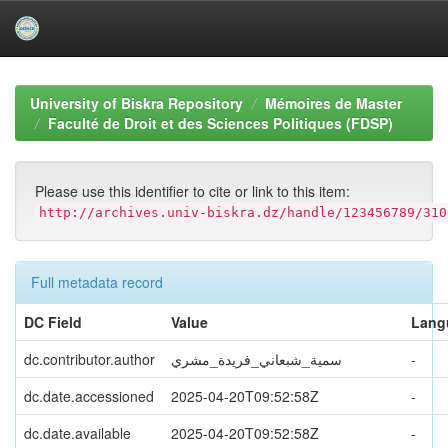
Skip
navigation
University of Biskra Repository
Mémoires de Master
Faculté de Droit et des Sciences Politiques (FDSP)
Please use this identifier to cite or link to this item:
http://archives.univ-biskra.dz/handle/123456789/310
Full metadata record
DC Field
Value
Lang
dc.contributor.author
سمية_شبعاني_فريدة_مشري
-
dc.date.accessioned
2025-04-20T09:52:58Z
-
dc.date.available
2025-04-20T09:52:58Z
-