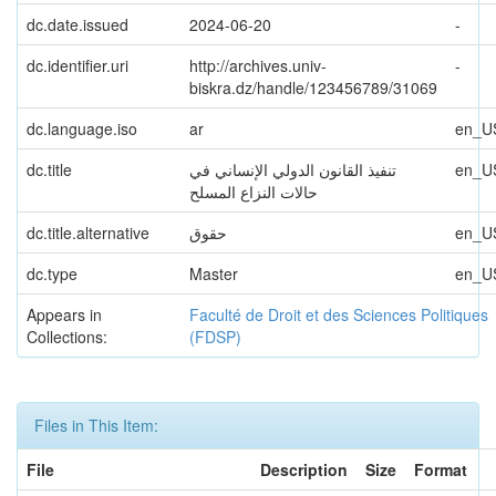
dc.date.issued
2024-06-20
-
dc.identifier.uri
http://archives.univ-
-
biskra.dz/handle/123456789/31069
dc.language.iso
ar
en_U
dc.title
تنفيذ القانون الدولي الإنساني في
en_U
حالات النزاع المسلح
dc.title.alternative
حقوق
en_U
dc.type
Master
en_U
Appears in
Faculté de Droit et des Sciences Politiques
Collections:
(FDSP)
Files in This Item:
File
Description
Size
Format