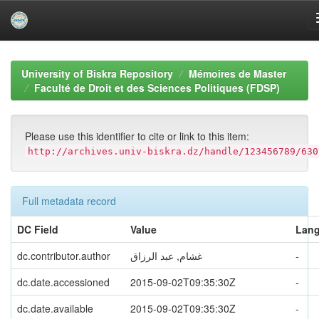
Skip
navigation
University of Biskra Repository
Mémoires de Master
Faculté de Droit et des Sciences Politiques (FDSP)
Please use this identifier to cite or link to this item:
http://archives.univ-biskra.dz/handle/123456789/630
Full metadata record
DC Field
Value
Lan
dc.contributor.author
غشام, عبد الرزاق
-
dc.date.accessioned
2015-09-02T09:35:30Z
-
dc.date.available
2015-09-02T09:35:30Z
-