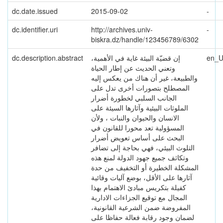
dc.date.issued
2015-09-02
-
dc.identifier.uri
http://archives.univ-
-
biskra.dz/handle/123456789/6302
dc.description.abstract
إن قضیّة البیئة غایة في الأهمیة،
en_
وتعني الحدیث عن إطار الحیاة
والطبیعة، غیر أن هناك من یعكس إلیه
المصطلح بتصورات أخرى تدل على
الجانب السلبي لخطورة أضرار
الملوثات البیئیة وآثارها السیئة على
الانسان والحیوان والنبات ، ولأن
المسؤولیة تعد محورا للقانون في
البحث على أساس تعویض أضرار
التلوث البیئي، فهي بحاجة إلى تضافر
وتكاثف جمیع جهود الدولة لمنع هذه
المشكلة الخطیرة أو التخفیف من حدة
آثارها على الأقل، بوضع آلیات وقائیة
كفیلة بتكریس مبادئ الاهتمام بهذا
المجال مع توقیع الجزاءات الاداریة
المفروضة ضمن الشرعیة القانونیة،
لضمان وجود رقابة فعالة حفاظا على