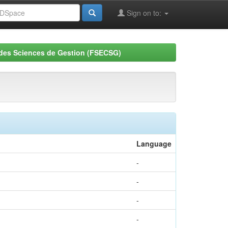
Sign on to:
 des Sciences de Gestion (FSECSG)
Language
-
-
-
-