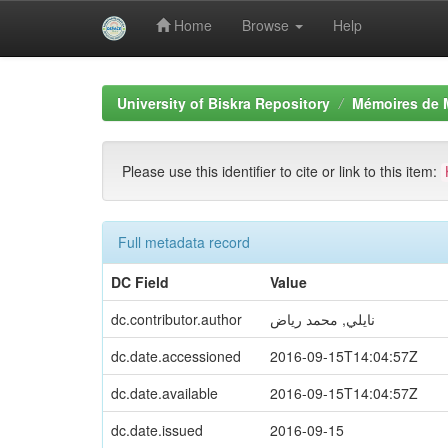
Home
Browse
Help
Skip
navigation
University of Biskra Repository
Mémoires de 
Please use this identifier to cite or link to this item:
Full metadata record
DC Field
Value
نايلي, محمد رياض
dc.contributor.author
dc.date.accessioned
2016-09-15T14:04:57Z
dc.date.available
2016-09-15T14:04:57Z
dc.date.issued
2016-09-15