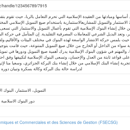
.dz/handle/123456789/7915
أساسها ومبادئها من العقيدة الإسلامية التي تحرم التعامل بالربا، حيث تقوم بت
لاستثمار والتمويل للمشاريعالاستثمارية باستخدام صيغ التمويل الإسلامي المخت
خلال إنشاء البنوك الإسلامية التي تقوم بأعمال التمويل والاستثمار التي تسعى
، وتعد البديل الشرعي للمعاملات المصرفية التقليدية. إن المتأمل في حركة البن
حيث بلمس حركة الانتشار الواسعة لهذه البنوك في مختلف البيئات والأقاليم،ولقد 
الية سواء من الداخل أو الخارج من خلال صيغ التمويل المتنوعة، حيث قامت بتوجيهه
ها، والمهتم في شؤون البنوك الإسلامية يدرك أهمية صيغ التمويل ودورها في تمويل
على قواعد ثابتة من العدل والإحسان، وتسعى البنوك الإسلامية لتكييفها وفق اح
بة إنشاء البنك الإسلامي من خلال إنشاء بنك البركة الجزائري، وسعيا منا لإثر
لدراسة حالة بنك البركة وكالة بسكرة وتبيان دوره 
التمويل، الاستثمار، البنوك ا
دور البنوك الاسلامية 
omiques et Commerciales et des Sciences de Gestion (FSECSG)