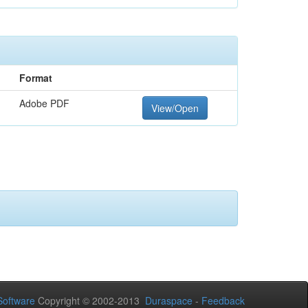
Format
Adobe PDF
View/Open
oftware
Copyright © 2002-2013
Duraspace
-
Feedback