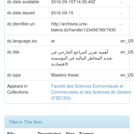
dc.date.available
2016-09-15T14:36:49Z
-
dc.date.issued
2016-09-15
-
dc.identifier.uri
http://archives.univ-
-
biskra.dz/handle/123456789/7930
dc.language.iso
ar
en_US
dc.title
أهمية تقرير المراجع الخارجي في
en_US
تحديد المخاطر المالية في المؤسسة
الاقتصادية
dc.type
Masters thesis
en_US
Appears in
Faculté des Sciences Economiques et
Collections:
Commerciales et des Sciences de Gestion
(FSECSG)
Files in This Item:
File
Description
Size
Format