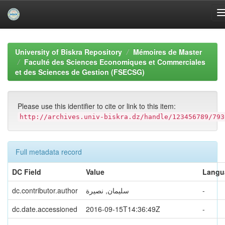
Skip
navigation
University of Biskra Repository
Mémoires de Master
Faculté des Sciences Economiques et Commerciales
et des Sciences de Gestion (FSECSG)
Please use this identifier to cite or link to this item:
http://archives.univ-biskra.dz/handle/123456789/793
Full metadata record
DC Field
Value
Langu
dc.contributor.author
سليمان, نصيرة
-
dc.date.accessioned
2016-09-15T14:36:49Z
-